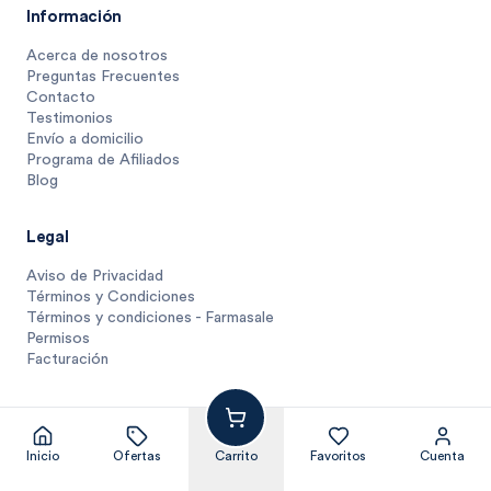
Información
Acerca de nosotros
Preguntas Frecuentes
Contacto
Testimonios
Envío a domicilio
Programa de Afiliados
Blog
Legal
Aviso de Privacidad
Términos y Condiciones
Términos y condiciones - Farmasale
Permisos
Facturación
Inicio
Ofertas
Carrito
Favoritos
Cuenta
© Farmasmart 2025
Pagos protegidos y compra segura