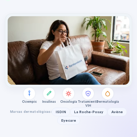
Ozempic
Insulinas
Oncología
Tratamiento
Dermatología
VIH
Marcas dermatológicas:
ISDIN
La Roche-Posay
Avène
Eyecare