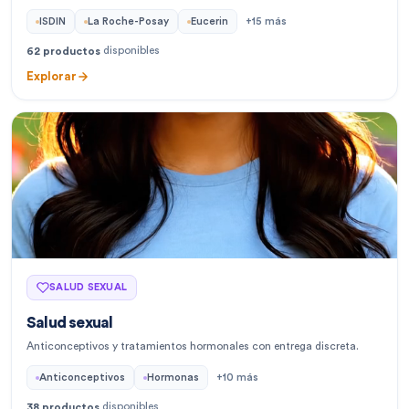
ISDIN
La Roche-Posay
Eucerin
+
15
más
disponibles
62
productos
Explorar
SALUD SEXUAL
Salud sexual
Anticonceptivos y tratamientos hormonales con entrega discreta.
Anticonceptivos
Hormonas
+
10
más
disponibles
38
productos