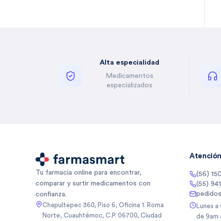
Bella Auro
(
2
)
Benzal
(
1
)
Besins
(
5
)
Besins Healthcare
(
3
)
Alta especialidad
Besins Healthcare Mexico Sa
(
5
)
De
Medicamentos
Besins Healthcare Mexico Sa
(
1
)
especializados
De Cv
Betone
(
4
)
Biancore
(
3
)
Biancore Lab Sa De Cv
(
2
)
Biocodex
(
5
)
Biocodex De Mexico Sa De Cv
(
3
)
Atención 
Bioderma
(
10
)
Tu farmacia online para encontrar,
(56) 15
Biogentec
(
1
)
comparar y surtir medicamentos con
(55) 94
Biomep
(
64
)
pedido
confianza.
Biomiral
(
3
)
Chapultepec 360, Piso 6, Oficina 1. Roma
Lunes a
Norte, Cuauhtémoc, C.P. 06700, Ciudad
de 9am 
Biopas
(
1
)