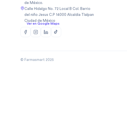
de México.
Biopas Mexico Sa De Cv
(
1
)
Calle Hidalgo No. 72 Local B Col. Barrio
Biosidus
(
1
)
del niño Jesus C.P 14000 Alcaldia Tlalpan
Ciudad de México
Bodycare
(
5
)
Ver en Google Maps
Boehringer
(
50
)
Boehringer Ingelheim Mexico
(
10
)
Bomuca
(
4
)
Boston Medical Device De
(
3
)
Mexic
© Farmasmart 2025
Bristo
(
1
)
Bristol
(
8
)
Bristol Myers Squibb
(
3
)
Bristol Myers Squibb De
(
1
)
Mexico
Broncolin
(
29
)
Brudifarma
(
2
)
Brudifarma Sa De Cv
(
31
)
Bruluagsa
(
9
)
Bruluart
(
28
)