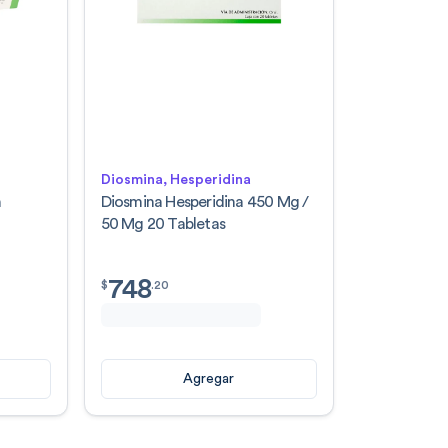
Diosmina, Hesperidina
n
Diosmina Hesperidina 450 Mg /
50 Mg 20 Tabletas
748
$
748.20
$
.
20
Agregar