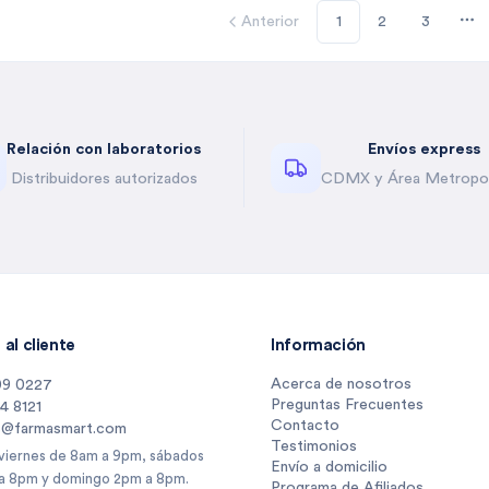
Anterior
1
2
3
Mo
Relación con laboratorios
Envíos express
Distribuidores autorizados
CDMX y Área Metropol
al cliente
Información
Acerca de nosotros
09 0227
Preguntas Frecuentes
14 8121
Contacto
s@farmasmart.com
Testimonios
 viernes de 8am a 9pm, sábados
Envío a domicilio
a 8pm y domingo 2pm a 8pm.
Programa de Afiliados