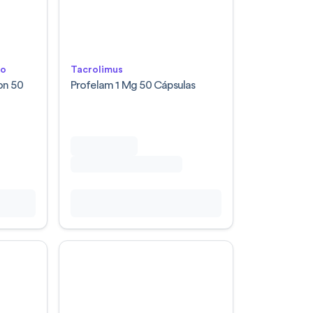
lo
Tacrolimus
on 50
Profelam 1 Mg 50 Cápsulas