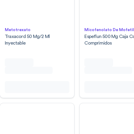
Metotrexato
Micofenolato De Mofeti
Traxacord 50 Mg/2 Ml
Espeflun 500 Mg Caja C
Inyectable
Comprimidos