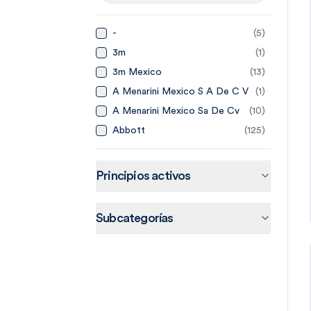
-
(
5
)
3m
(
1
)
3m Mexico
(
13
)
A Menarini Mexico S A De C V
(
1
)
A Menarini Mexico Sa De Cv
(
10
)
Abbott
(
125
)
Abbott Laboratories De
(
14
)
Mexico
Abbvie
(
20
)
Principios activos
Abbvie Farmaceuticos Sa De
(
15
)
Cv
Accord
(
44
)
Subcategorías
Accord Farma Sa De Cv
(
4
)
Accorf
(
1
)
Adn Pharma
(
3
)
Aeromedic
(
2
)
Aerosol Medical Systems
(
4
)