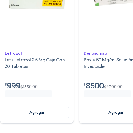
Letrozol
Denosumab
Letz Letrozol 2.5 Mg Caja Con
Prolia 60 Mg/ml Solució
30 Tabletas
Inyectable
999
8500
$
999.00
$
8500.00
$
$
$
1350.00
$
9700.00
Agregar
Agregar