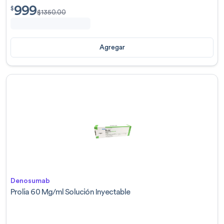
999
$
999.00
$
$
1350.00
Agregar
Denosumab
Prolia 60 Mg/ml Solución Inyectable