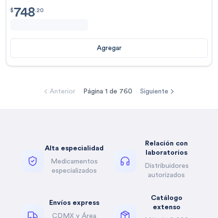
748
$
748.20
$
.
20
Agregar
Anterior
Página
1
de
760
Siguiente
Relación con
Alta especialidad
laboratorios
Medicamentos
Distribuidores
especializados
autorizados
Catálogo
Envíos express
extenso
CDMX y Área