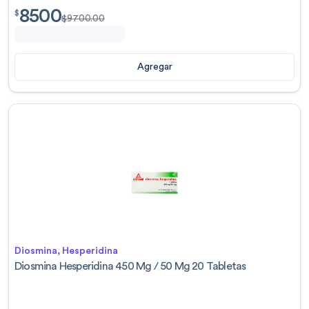
8500
$
8500.00
$
$
9700.00
Agregar
Diosmina, Hesperidina
Diosmina Hesperidina 450 Mg / 50 Mg 20 Tabletas