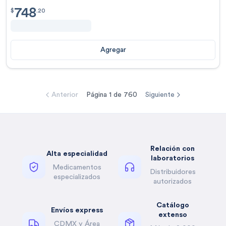
748
$
748.20
$
.
20
Agregar
Anterior
Página
1
de
760
Siguiente
Relación con
Alta especialidad
laboratorios
Medicamentos
Distribuidores
especializados
autorizados
Catálogo
Envíos express
extenso
CDMX y Área