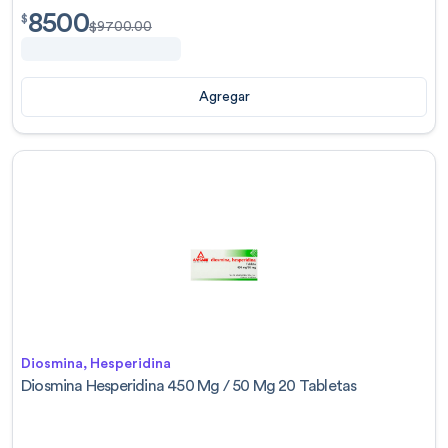
8500
$
8500.00
$
$
9700.00
Agregar
Diosmina, Hesperidina
Diosmina Hesperidina 450 Mg / 50 Mg 20 Tabletas