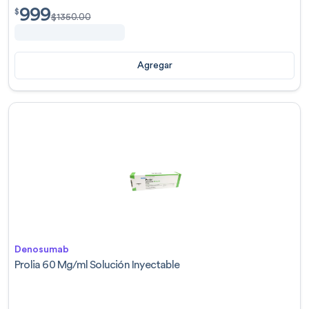
999
$
999.00
$
$
1350.00
Agregar
Denosumab
Prolia 60 Mg/ml Solución Inyectable