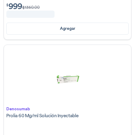
999
$
999.00
$
$
1350.00
Agregar
Denosumab
Prolia 60 Mg/ml Solución Inyectable