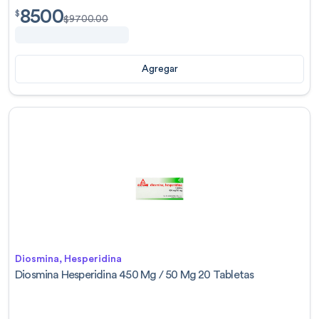
8500
$
8500.00
$
$
9700.00
Agregar
Diosmina, Hesperidina
Diosmina Hesperidina 450 Mg / 50 Mg 20 Tabletas