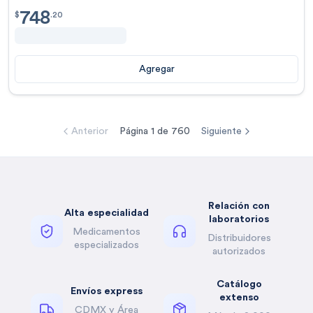
748
$
748.20
$
.
20
Agregar
Anterior
Página
1
de
760
Siguiente
Relación con
Alta especialidad
laboratorios
Medicamentos
Distribuidores
especializados
autorizados
Catálogo
Envíos express
extenso
CDMX y Área