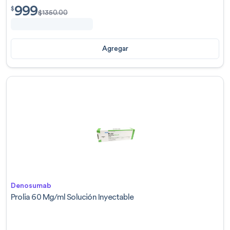
999
$
999.00
$
$
1350.00
Agregar
Denosumab
Prolia 60 Mg/ml Solución Inyectable