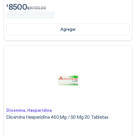
8500
$
8500.00
$
$
9700.00
Agregar
Diosmina, Hesperidina
Diosmina Hesperidina 450 Mg / 50 Mg 20 Tabletas