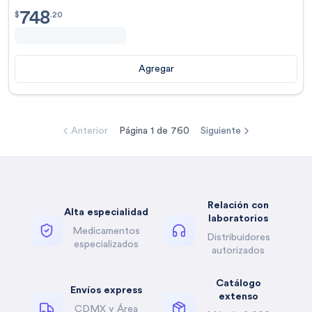
748
$
748.20
$
.
20
Agregar
Anterior
Página
1
de
760
Siguiente
Relación con
Alta especialidad
laboratorios
Medicamentos
Distribuidores
especializados
autorizados
Catálogo
Envíos express
extenso
CDMX y Área