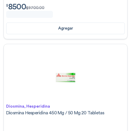
8500
$
8500.00
$
$
9700.00
Agregar
Diosmina, Hesperidina
Diosmina Hesperidina 450 Mg / 50 Mg 20 Tabletas