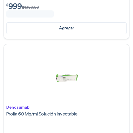
999
$
999.00
$
$
1350.00
Agregar
Denosumab
Prolia 60 Mg/ml Solución Inyectable