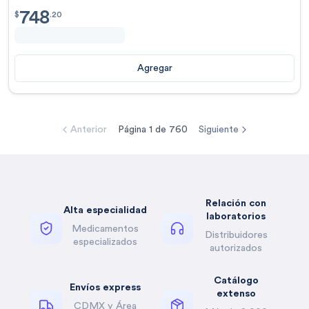
748
$
748.20
$
.
20
Agregar
Anterior
Página
1
de
760
Siguiente
Relación con
Alta especialidad
laboratorios
Medicamentos
Distribuidores
especializados
autorizados
Catálogo
Envíos express
extenso
CDMX y Área