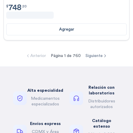
748
$
748.20
$
.
20
Agregar
Anterior
Página
1
de
760
Siguiente
Relación con
Alta especialidad
laboratorios
Medicamentos
Distribuidores
especializados
autorizados
Catálogo
Envíos express
extenso
CDMX y Área