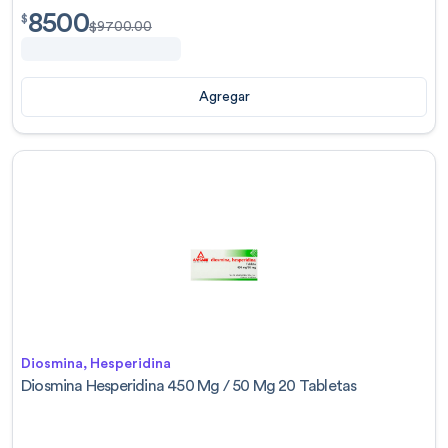
8500
$
8500.00
$
$
9700.00
Agregar
Diosmina, Hesperidina
Diosmina Hesperidina 450 Mg / 50 Mg 20 Tabletas