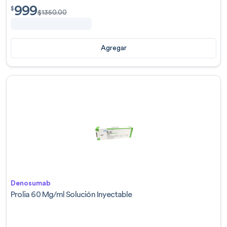
999
$
999.00
$
$
1350.00
Agregar
Denosumab
Prolia 60 Mg/ml Solución Inyectable