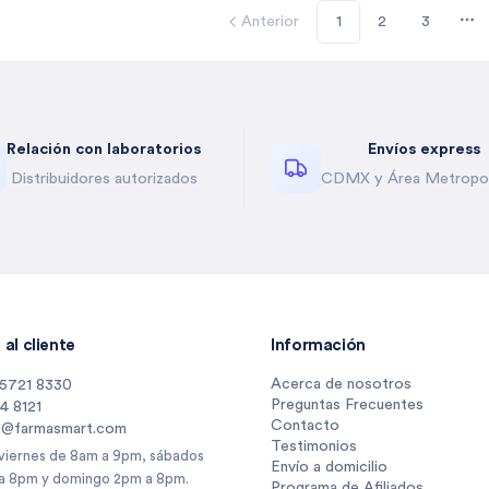
Anterior
1
2
3
Mo
Relación con laboratorios
Envíos express
Distribuidores autorizados
CDMX y Área Metropol
al cliente
Información
Acerca de nosotros
 5721 8330
Preguntas Frecuentes
14 8121
Contacto
s@farmasmart.com
Testimonios
 viernes de 8am a 9pm, sábados
Envío a domicilio
a 8pm y domingo 2pm a 8pm.
Programa de Afiliados