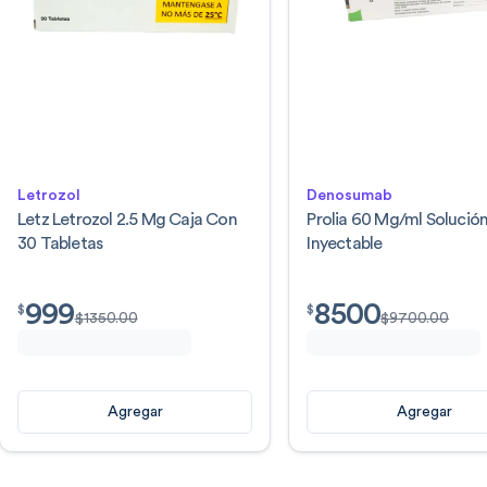
Letrozol
Denosumab
Letz Letrozol 2.5 Mg Caja Con
Prolia 60 Mg/ml Solució
30 Tabletas
Inyectable
999
8500
$
999.00
$
8500.00
$
$
$
1350.00
$
9700.00
Agregar
Agregar