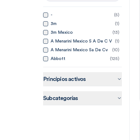
-
(
5
)
3m
(
1
)
3m Mexico
(
13
)
A Menarini Mexico S A De C V
(
1
)
A Menarini Mexico Sa De Cv
(
10
)
Abbott
(
125
)
Abbott Laboratories De
(
14
)
Mexico
Abbvie
(
20
)
Principios activos
Abbvie Farmaceuticos Sa De
(
15
)
Cv
Accord
(
44
)
Subcategorías
Accord Farma Sa De Cv
(
4
)
Accorf
(
1
)
Adn Pharma
(
3
)
Aeromedic
(
2
)
Aerosol Medical Systems
(
4
)