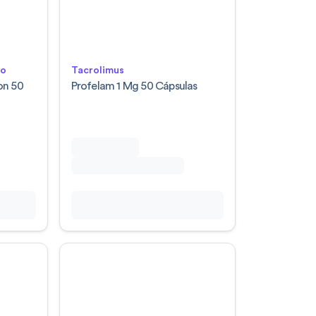
lo
Tacrolimus
on 50
Profelam 1 Mg 50 Cápsulas