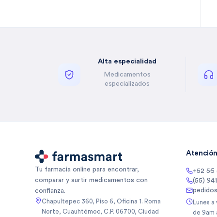
Bella Auro
(
2
)
Benzal
(
1
)
Besins
(
5
)
Besins Healthcare
(
3
)
Alta especialidad
Besins Healthcare Mexico Sa
(
5
)
De
Medicamentos
Besins Healthcare Mexico Sa
(
1
)
especializados
De Cv
Betone
(
4
)
Biancore
(
3
)
Biancore Lab Sa De Cv
(
2
)
Biocodex
(
5
)
Biocodex De Mexico Sa De Cv
(
3
)
Atención 
Bioderma
(
10
)
Tu farmacia online para encontrar,
+52 56
Biogentec
(
1
)
comparar y surtir medicamentos con
(55) 94
Biomep
(
64
)
pedido
confianza.
Biomiral
(
3
)
Chapultepec 360, Piso 6, Oficina 1. Roma
Lunes a
Norte, Cuauhtémoc, C.P. 06700, Ciudad
de 9am 
Biopas
(
1
)