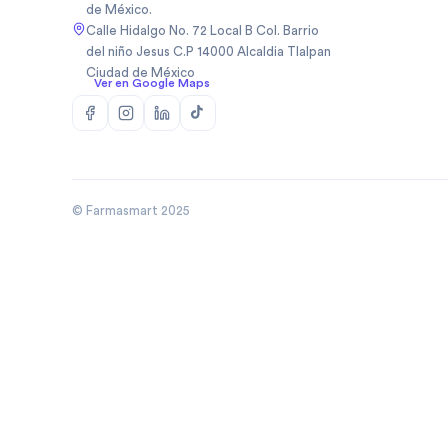
de México.
Biopas Mexico Sa De Cv
(
1
)
Calle Hidalgo No. 72 Local B Col. Barrio
Biosidus
(
1
)
del niño Jesus C.P 14000 Alcaldia Tlalpan
Ciudad de México
Bodycare
(
5
)
Ver en Google Maps
Boehringer
(
50
)
Boehringer Ingelheim Mexico
(
10
)
Bomuca
(
4
)
Boston Medical Device De
(
3
)
Mexic
© Farmasmart 2025
Bristo
(
1
)
Bristol
(
8
)
Bristol Myers Squibb
(
3
)
Bristol Myers Squibb De
(
1
)
Mexico
Broncolin
(
29
)
Brudifarma
(
2
)
Brudifarma Sa De Cv
(
31
)
Bruluagsa
(
9
)
Bruluart
(
28
)