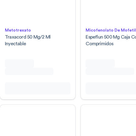
Metotrexato
Micofenolato De Mofeti
Traxacord 50 Mg/2 Ml
Espeflun 500 Mg Caja C
Inyectable
Comprimidos