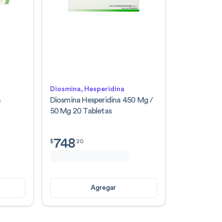
Diosmina, Hesperidina
n
Diosmina Hesperidina 450 Mg /
50 Mg 20 Tabletas
748
$
748.20
$
.
20
Agregar