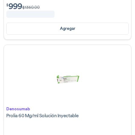
999
$
999.00
$
$
1350.00
Agregar
Denosumab
Prolia 60 Mg/ml Solución Inyectable