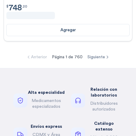
748
$
748.20
$
.
20
Agregar
Anterior
Página
1
de
760
Siguiente
Relación con
Alta especialidad
laboratorios
Medicamentos
Distribuidores
especializados
autorizados
Catálogo
Envíos express
extenso
CDMX y Área