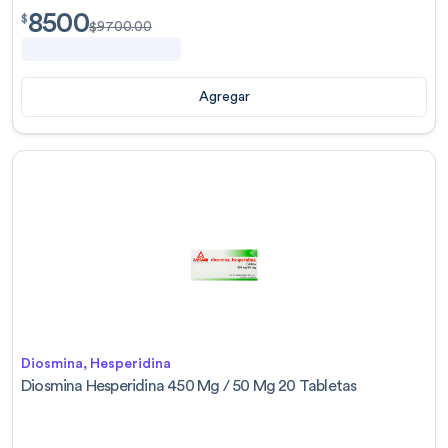
8500
$
8500.00
$
$
9700.00
Agregar
Diosmina, Hesperidina
Diosmina Hesperidina 450 Mg / 50 Mg 20 Tabletas