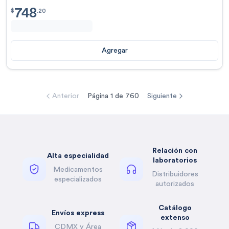
748
$
748.20
$
.
20
Agregar
Anterior
Página
1
de
760
Siguiente
Relación con
Alta especialidad
laboratorios
Medicamentos
Distribuidores
especializados
autorizados
Catálogo
Envíos express
extenso
CDMX y Área