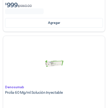
999
$
999.00
$
$
1350.00
Agregar
Denosumab
Prolia 60 Mg/ml Solución Inyectable