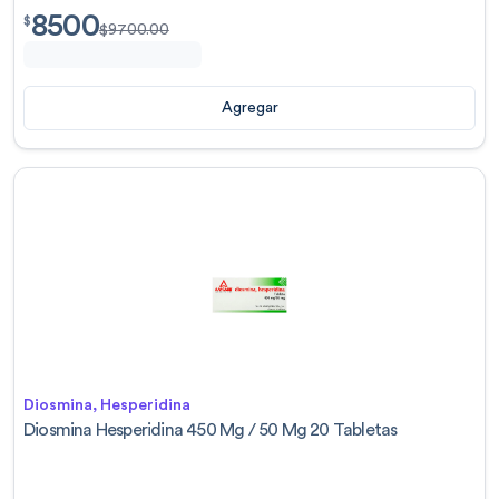
8500
$
8500.00
$
$
9700.00
Agregar
Diosmina, Hesperidina
Diosmina Hesperidina 450 Mg / 50 Mg 20 Tabletas