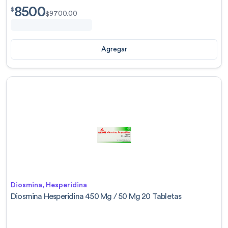
8500
$
8500.00
$
$
9700.00
Agregar
Diosmina, Hesperidina
Diosmina Hesperidina 450 Mg / 50 Mg 20 Tabletas