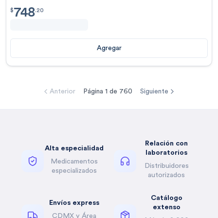
748
$
748.20
$
.
20
Agregar
Anterior
Página
1
de
760
Siguiente
Relación con
Alta especialidad
laboratorios
Medicamentos
Distribuidores
especializados
autorizados
Catálogo
Envíos express
extenso
CDMX y Área