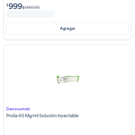
999
$
999.00
$
$
1350.00
Agregar
Denosumab
Prolia 60 Mg/ml Solución Inyectable