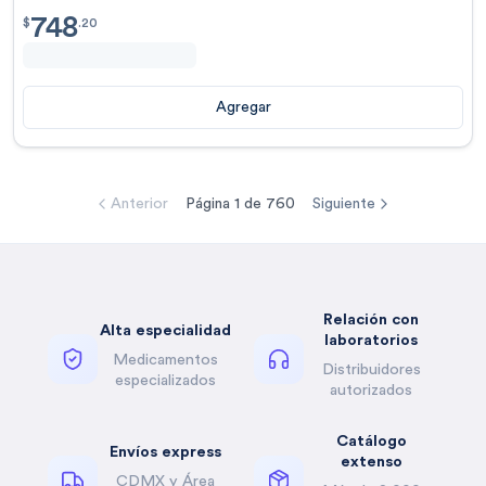
748
$
748.20
$
.
20
Agregar
Anterior
Página
1
de
760
Siguiente
Relación con
Alta especialidad
laboratorios
Medicamentos
Distribuidores
especializados
autorizados
Catálogo
Envíos express
extenso
CDMX y Área