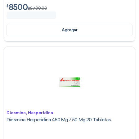
8500
$
8500.00
$
$
9700.00
Agregar
Diosmina, Hesperidina
Diosmina Hesperidina 450 Mg / 50 Mg 20 Tabletas