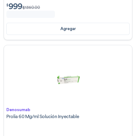
999
$
999.00
$
$
1350.00
Agregar
Denosumab
Prolia 60 Mg/ml Solución Inyectable