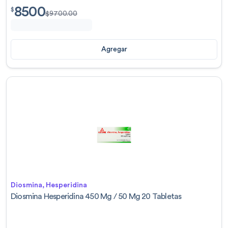
8500
$
8500.00
$
$
9700.00
Agregar
Diosmina, Hesperidina
Diosmina Hesperidina 450 Mg / 50 Mg 20 Tabletas