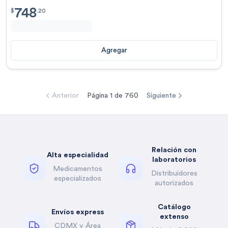
748
$
748.20
$
.
20
Agregar
Anterior
Página
1
de
760
Siguiente
Relación con
Alta especialidad
laboratorios
Medicamentos
Distribuidores
especializados
autorizados
Catálogo
Envíos express
extenso
CDMX y Área