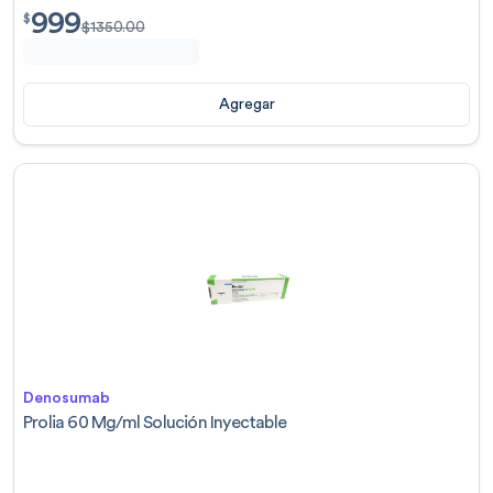
999
$
999.00
$
$
1350.00
Agregar
Denosumab
Prolia 60 Mg/ml Solución Inyectable