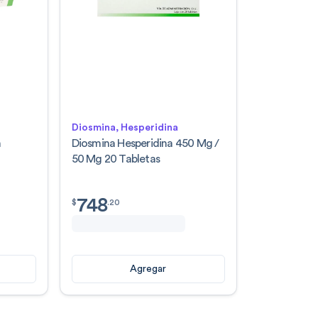
Diosmina, Hesperidina
n
Diosmina Hesperidina 450 Mg /
50 Mg 20 Tabletas
748
$
748.20
$
.
20
Agregar