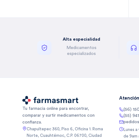
Bella Auro
(
2
)
Benzal
(
1
)
Besins
(
5
)
Besins Healthcare
(
3
)
Alta especialidad
Besins Healthcare Mexico Sa
(
5
)
De
Medicamentos
Besins Healthcare Mexico Sa
(
1
)
especializados
De Cv
Betone
(
4
)
Biancore
(
3
)
Biancore Lab Sa De Cv
(
2
)
Biocodex
(
5
)
Biocodex De Mexico Sa De Cv
(
3
)
Atención 
Bioderma
(
10
)
Tu farmacia online para encontrar,
(56) 15
Biogentec
(
1
)
comparar y surtir medicamentos con
(55) 94
Biomep
(
64
)
pedido
confianza.
Biomiral
(
3
)
Chapultepec 360, Piso 6, Oficina 1. Roma
Lunes a
Norte, Cuauhtémoc, C.P. 06700, Ciudad
de 9am 
Biopas
(
1
)