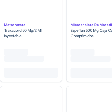
Metotrexato
Micofenolato De Mofeti
Traxacord 50 Mg/2 Ml
Espeflun 500 Mg Caja C
Inyectable
Comprimidos