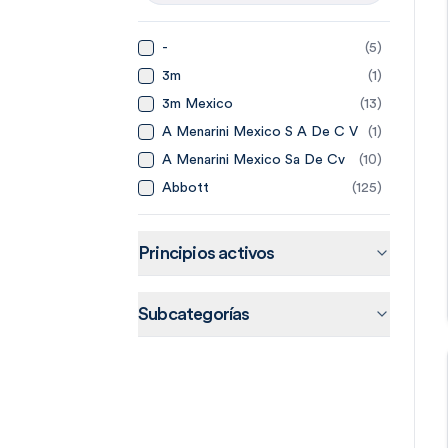
-
(
5
)
3m
(
1
)
3m Mexico
(
13
)
A Menarini Mexico S A De C V
(
1
)
A Menarini Mexico Sa De Cv
(
10
)
Abbott
(
125
)
Abbott Laboratories De
(
14
)
Mexico
Abbvie
(
20
)
Principios activos
Abbvie Farmaceuticos Sa De
(
15
)
Cv
Accord
(
44
)
Subcategorías
Accord Farma Sa De Cv
(
4
)
Accorf
(
1
)
Adn Pharma
(
3
)
Aeromedic
(
2
)
Aerosol Medical Systems
(
4
)