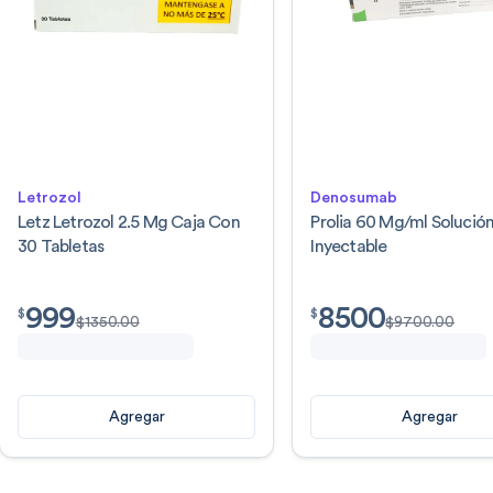
Letrozol
Denosumab
Letz Letrozol 2.5 Mg Caja Con
Prolia 60 Mg/ml Solució
30 Tabletas
Inyectable
999
8500
$
999.00
$
8500.00
$
$
$
1350.00
$
9700.00
Agregar
Agregar