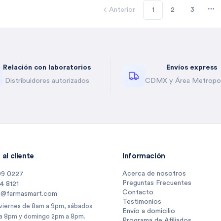
Anterior
1
2
3
Mo
Relación con laboratorios
Envíos express
Distribuidores autorizados
CDMX y Área Metropol
al cliente
Información
Acerca de nosotros
09 0227
Preguntas Frecuentes
14 8121
Contacto
s@farmasmart.com
Testimonios
 viernes de 8am a 9pm, sábados
Envío a domicilio
a 8pm y domingo 2pm a 8pm.
Programa de Afiliados