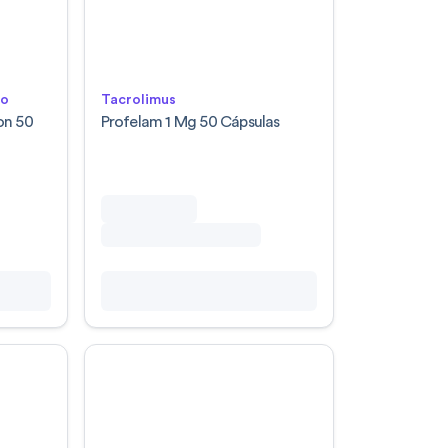
lo
Tacrolimus
on 50
Profelam 1 Mg 50 Cápsulas