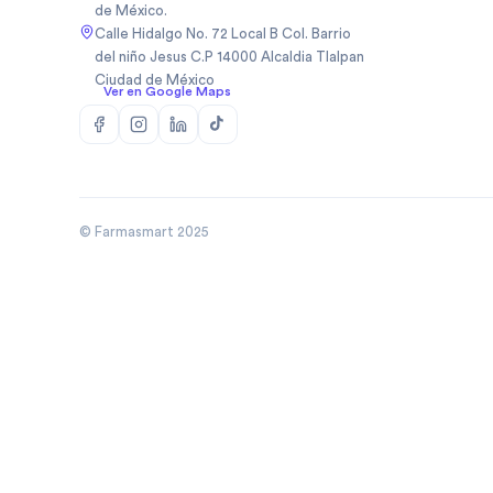
de México.
Biopas Mexico Sa De Cv
(
1
)
Calle Hidalgo No. 72 Local B Col. Barrio
Biosidus
(
1
)
del niño Jesus C.P 14000 Alcaldia Tlalpan
Ciudad de México
Bodycare
(
5
)
Ver en Google Maps
Boehringer
(
50
)
Boehringer Ingelheim Mexico
(
10
)
Bomuca
(
4
)
Boston Medical Device De
(
3
)
Mexic
© Farmasmart 2025
Bristo
(
1
)
Bristol
(
8
)
Bristol Myers Squibb
(
3
)
Bristol Myers Squibb De
(
1
)
Mexico
Broncolin
(
29
)
Brudifarma
(
2
)
Brudifarma Sa De Cv
(
31
)
Bruluagsa
(
9
)
Bruluart
(
28
)