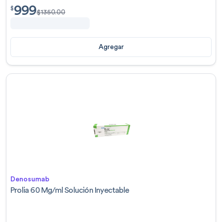
999
$
999.00
$
$
1350.00
Agregar
Denosumab
Prolia 60 Mg/ml Solución Inyectable