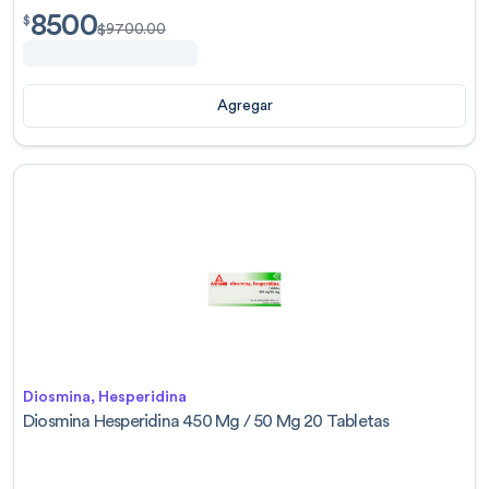
8500
$
8500.00
$
$
9700.00
Agregar
Diosmina, Hesperidina
Diosmina Hesperidina 450 Mg / 50 Mg 20 Tabletas