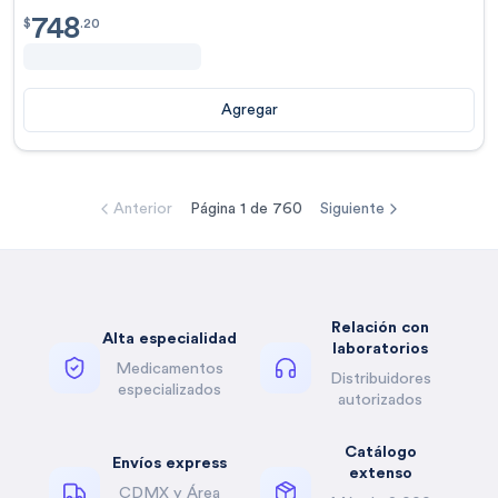
748
$
748.20
$
.
20
Agregar
Anterior
Página
1
de
760
Siguiente
Relación con
Alta especialidad
laboratorios
Medicamentos
Distribuidores
especializados
autorizados
Catálogo
Envíos express
extenso
CDMX y Área