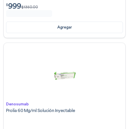
999
$
999.00
$
$
1350.00
Agregar
Denosumab
Prolia 60 Mg/ml Solución Inyectable