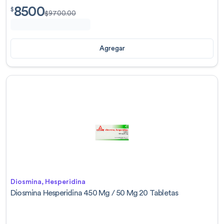
8500
$
8500.00
$
$
9700.00
Agregar
Diosmina, Hesperidina
Diosmina Hesperidina 450 Mg / 50 Mg 20 Tabletas