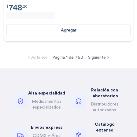
748
$
748.20
$
.
20
Agregar
Anterior
Página
1
de
760
Siguiente
Relación con
Alta especialidad
laboratorios
Medicamentos
Distribuidores
especializados
autorizados
Catálogo
Envíos express
extenso
CDMX y Área