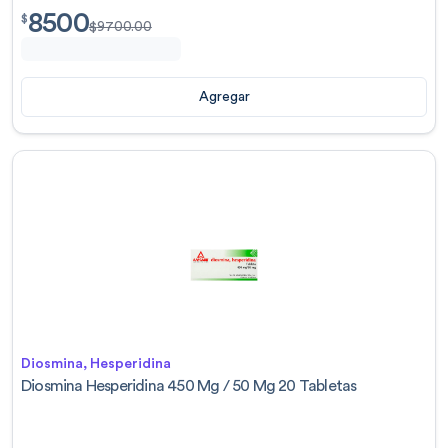
8500
$
8500.00
$
$
9700.00
Agregar
Diosmina, Hesperidina
Diosmina Hesperidina 450 Mg / 50 Mg 20 Tabletas