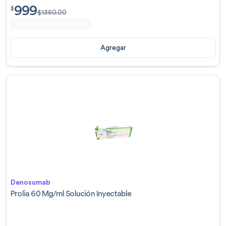
999
$
999.00
$
$
1350.00
Agregar
Denosumab
Prolia 60 Mg/ml Solución Inyectable