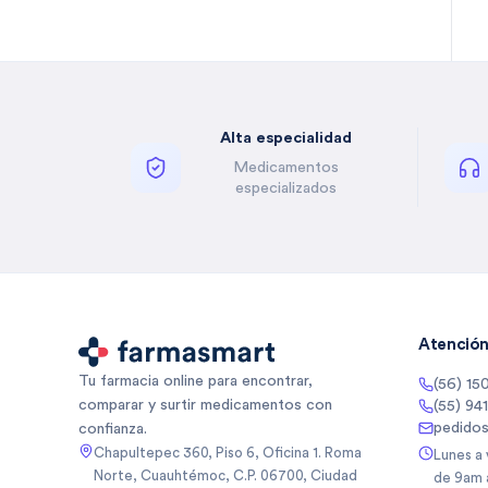
Bella Auro
(
2
)
Benzal
(
1
)
Besins
(
5
)
Besins Healthcare
(
3
)
Alta especialidad
Besins Healthcare Mexico Sa
(
5
)
De
Medicamentos
Besins Healthcare Mexico Sa
(
1
)
especializados
De Cv
Betone
(
4
)
Biancore
(
3
)
Biancore Lab Sa De Cv
(
2
)
Biocodex
(
5
)
Biocodex De Mexico Sa De Cv
(
3
)
Atención 
Bioderma
(
10
)
Tu farmacia online para encontrar,
(56) 15
Biogentec
(
1
)
comparar y surtir medicamentos con
(55) 94
Biomep
(
64
)
pedido
confianza.
Biomiral
(
3
)
Chapultepec 360, Piso 6, Oficina 1. Roma
Lunes a
Norte, Cuauhtémoc, C.P. 06700, Ciudad
de 9am 
Biopas
(
1
)