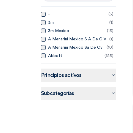
-
(
5
)
3m
(
1
)
3m Mexico
(
13
)
A Menarini Mexico S A De C V
(
1
)
A Menarini Mexico Sa De Cv
(
10
)
Abbott
(
125
)
Abbott Laboratories De
(
14
)
Mexico
Abbvie
(
20
)
Principios activos
Abbvie Farmaceuticos Sa De
(
15
)
Cv
Accord
(
44
)
Subcategorías
Accord Farma Sa De Cv
(
4
)
Accorf
(
1
)
Adn Pharma
(
3
)
Aeromedic
(
2
)
Aerosol Medical Systems
(
4
)