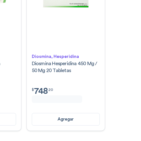
Diosmina, Hesperidina
n
Diosmina Hesperidina 450 Mg /
50 Mg 20 Tabletas
748
$
748.20
$
.
20
Agregar