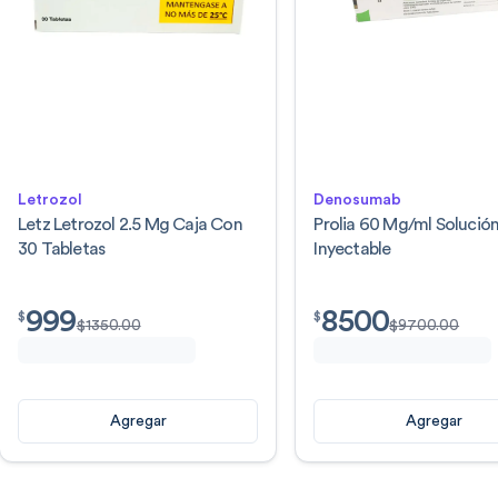
Letrozol
Denosumab
Letz Letrozol 2.5 Mg Caja Con
Prolia 60 Mg/ml Solució
30 Tabletas
Inyectable
999
8500
$
999.00
$
8500.00
$
$
$
1350.00
$
9700.00
Agregar
Agregar