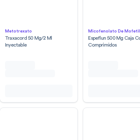
Metotrexato
Micofenolato De Mofeti
Traxacord 50 Mg/2 Ml
Espeflun 500 Mg Caja C
Inyectable
Comprimidos