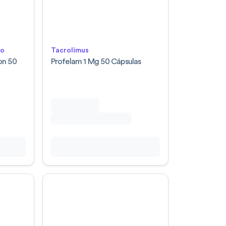
lo
Tacrolimus
on 50
Profelam 1 Mg 50 Cápsulas