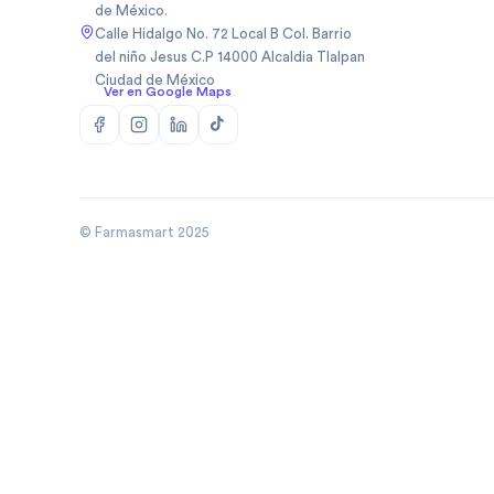
de México.
Biopas Mexico Sa De Cv
(
1
)
Calle Hidalgo No. 72 Local B Col. Barrio
Biosidus
(
1
)
del niño Jesus C.P 14000 Alcaldia Tlalpan
Ciudad de México
Bodycare
(
5
)
Ver en Google Maps
Boehringer
(
50
)
Boehringer Ingelheim Mexico
(
10
)
Bomuca
(
4
)
Boston Medical Device De
(
3
)
Mexic
© Farmasmart 2025
Bristo
(
1
)
Bristol
(
8
)
Bristol Myers Squibb
(
3
)
Bristol Myers Squibb De
(
1
)
Mexico
Broncolin
(
29
)
Brudifarma
(
2
)
Brudifarma Sa De Cv
(
31
)
Bruluagsa
(
9
)
Bruluart
(
28
)