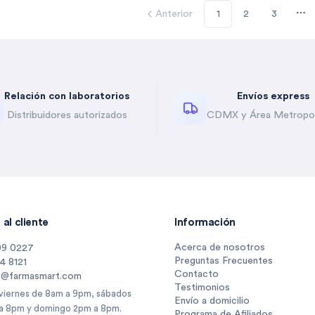
Anterior
1
2
3
Mo
Relación con laboratorios
Envíos express
Distribuidores autorizados
CDMX y Área Metropol
al cliente
Información
Acerca de nosotros
09 0227
Preguntas Frecuentes
14 8121
Contacto
s@farmasmart.com
Testimonios
 viernes de 8am a 9pm, sábados
Envío a domicilio
a 8pm y domingo 2pm a 8pm.
Programa de Afiliados