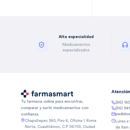
Bella Auro
(
2
)
Benzal
(
1
)
Besins
(
5
)
Besins Healthcare
(
3
)
Alta especialidad
Besins Healthcare Mexico Sa
(
5
)
De
Medicamentos
Besins Healthcare Mexico Sa
(
1
)
especializados
De Cv
Betone
(
4
)
Biancore
(
3
)
Biancore Lab Sa De Cv
(
2
)
Biocodex
(
5
)
Biocodex De Mexico Sa De Cv
(
3
)
Atención 
Bioderma
(
10
)
Tu farmacia online para encontrar,
(56) 15
Biogentec
(
1
)
comparar y surtir medicamentos con
(55) 94
Biomep
(
64
)
pedido
confianza.
Biomiral
(
3
)
Chapultepec 360, Piso 6, Oficina 1. Roma
Lunes a
Norte, Cuauhtémoc, C.P. 06700, Ciudad
de 9am 
Biopas
(
1
)