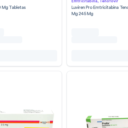
Emtricitabina, Tenofovir
50 Mg Tabletas
Luviren Pro Emtricitabina Ten
Mg 245 Mg