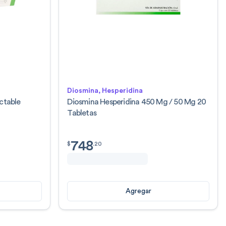
Diosmina, Hesperidina
ctable
Diosmina Hesperidina 450 Mg / 50 Mg 20
Tabletas
748
$
748.20
$
.
20
Agregar