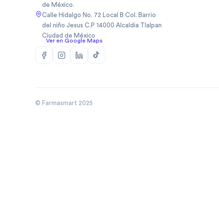
de México.
Biopas Mexico Sa De Cv
(
1
)
Calle Hidalgo No. 72 Local B Col. Barrio
Biosidus
(
1
)
del niño Jesus C.P 14000 Alcaldia Tlalpan
Ciudad de México
Bodycare
(
5
)
Ver en Google Maps
Boehringer
(
50
)
Boehringer Ingelheim Mexico
(
10
)
Bomuca
(
4
)
Boston Medical Device De
(
3
)
Mexic
© Farmasmart 2025
Bristo
(
1
)
Bristol
(
8
)
Bristol Myers Squibb
(
3
)
Bristol Myers Squibb De
(
1
)
Mexico
Broncolin
(
29
)
Brudifarma
(
2
)
Brudifarma Sa De Cv
(
31
)
Bruluagsa
(
9
)
Bruluart
(
28
)