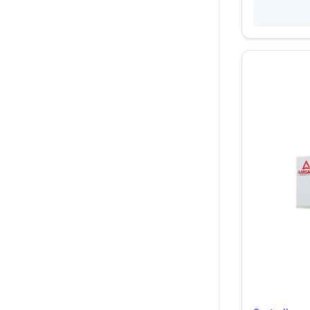
Apotex
(
42
)
Aqua Beaut
(
5
)
Arlex
(
4
)
Armstrong
(
146
)
Armstrong Laboratorios De
(
4
)
Mexi
Ascensia Diabetes Care
(
5
)
Asemmex
(
1
)
Asofarma
(
64
)
Asofarma De Mexico
(
22
)
Aspen
(
8
)
Aspen Labs
(
26
)
Aspph
(
2
)
Astra
(
9
)
Astra Zeneca
(
2
)
Astrazeneca
(
39
)
Atlantis
(
4
)