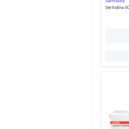
Sertralina
Aurovida
(
5
)
Sertralina 
Aurovida Farmaceutica Sa De
(
3
)
Cv
Avant
(
1
)
Avene
(
28
)
Avitus
(
20
)
Avivia
(
18
)
Avivia Pharma
(
19
)
Avivia Pharma Sa De Cv
(
36
)
Azteca
(
13
)
B Braun Medical De Mexico S A
(
1
)
B.d.f. Mexico
(
3
)
B.q.m.
(
3
)
Bausch & Lomb Mexico
(
2
)
Bausch & Lomb
(
41
)
Bausch Hol
(
3
)
Bausch L
(
21
)