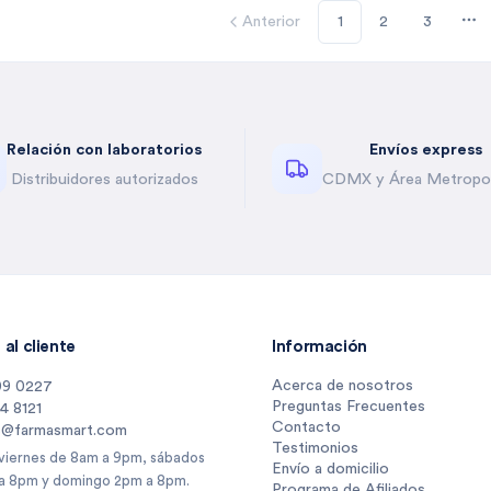
Anterior
1
2
3
Mo
Relación con laboratorios
Envíos express
Distribuidores autorizados
CDMX y Área Metropol
al cliente
Información
Acerca de nosotros
09 0227
Preguntas Frecuentes
14 8121
Contacto
s@farmasmart.com
Testimonios
 viernes de 8am a 9pm, sábados
Envío a domicilio
a 8pm y domingo 2pm a 8pm.
Programa de Afiliados