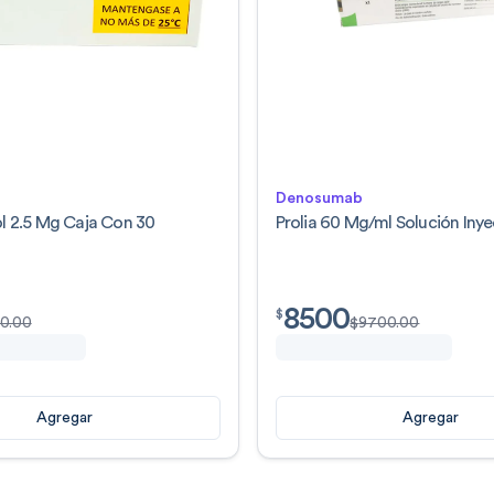
Denosumab
ol 2.5 Mg Caja Con 30
Prolia 60 Mg/ml Solución Inye
8500
$
8500.00
$
50.00
$
9700.00
Agregar
Agregar