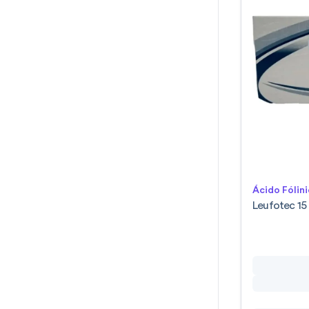
Alcon
(
16
)
Alcon Laboratorios
(
7
)
Alfa Wassermann Sa De Cv
(
3
)
Alfasigma
(
4
)
Allen
(
10
)
Allergan
(
3
)
Alpharma
(
79
)
Alternavida
(
12
)
Amarox
(
7
)
Amarox Pharma Sa De Cv
(
12
)
Ácido Fólin
Leufotec 15
Ambiderm
(
3
)
Amenarinif
(
5
)
Amgen
(
10
)
Amsa
(
177
)
Andromaco
(
9
)
Antibioticos De Mexico
(
6
)