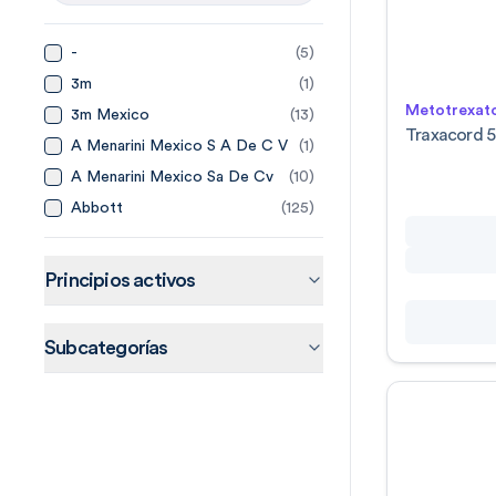
-
(
5
)
3m
(
1
)
Metotrexat
3m Mexico
(
13
)
Traxacord 5
A Menarini Mexico S A De C V
(
1
)
A Menarini Mexico Sa De Cv
(
10
)
Abbott
(
125
)
Abbott Laboratories De
(
14
)
Mexico
Abbvie
(
20
)
Principios activos
Abbvie Farmaceuticos Sa De
(
15
)
Cv
Accord
(
44
)
Subcategorías
Accord Farma Sa De Cv
(
4
)
Accorf
(
1
)
Adn Pharma
(
3
)
Aeromedic
(
2
)
Aerosol Medical Systems
(
4
)