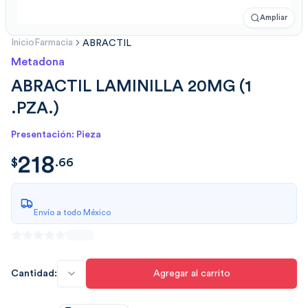
Ampliar
Inicio
Farmacia
ABRACTIL
Metadona
ABRACTIL LAMINILLA 20MG (1
.PZA.)
Presentación: Pieza
218
$
218.6663
$
.
66
Envío a todo México
Cantidad:
Agregar al carrito