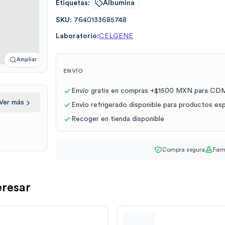
Etiquetas:
Albumina
SKU:
7640133685748
Laboratorio:
CELGENE
Ampliar
ENVÍO
Envío gratis en compras +$1500 MXN para CDM
Ver más
Envío refrigerado disponible para productos es
Recoger en tienda disponible
Compra segura
Farm
eresar