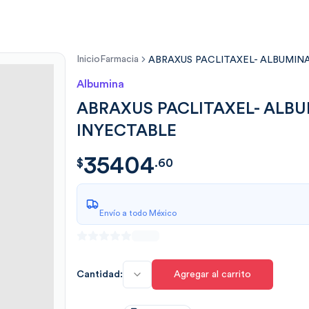
Inicio
Farmacia
ABRAXUS PACLITAXEL- ALBUMIN
Albumina
ABRAXUS PACLITAXEL- ALB
INYECTABLE
35404
$
35404.60
$
.
60
Envío a todo México
Cantidad:
Agregar al carrito