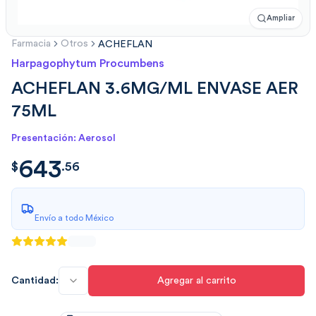
Ampliar
Farmacia
Otros
ACHEFLAN
Harpagophytum Procumbens
ACHEFLAN 3.6MG/ML ENVASE AER
75ML
Presentación: Aerosol
643
$
643.560
$
.
56
Envío a todo México
Cantidad:
Agregar al carrito