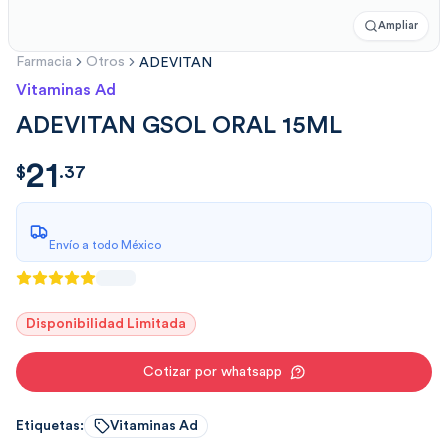
Ampliar
Farmacia
Otros
ADEVITAN
Vitaminas Ad
ADEVITAN GSOL ORAL 15ML
21
$
21.37
$
.
37
Envío a todo México
Disponibilidad Limitada
Cotizar por whatsapp
Etiquetas:
Vitaminas Ad