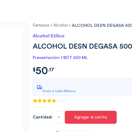
Farmacia
Alcohol
ALCOHOL DESN DEGASA 50
Alcohol Etilico
ALCOHOL DESN DEGASA 50
Presentación: 1 BOT 500 ML
50
$
50.17173999999999
$
.
17
Envío a todo México
Cantidad:
Agregar al carrito