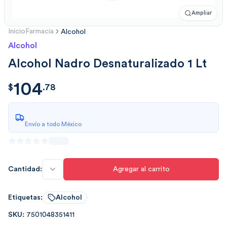
Ampliar
Inicio
Farmacia
Alcohol
Alcohol
Alcohol Nadro Desnaturalizado 1 Lt
104
$
104.7849
$
.
78
Envío a todo México
Cantidad:
Agregar al carrito
Etiquetas:
Alcohol
SKU:
7501048351411