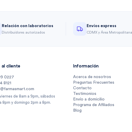
Relación con laboratorios
Envíos express
Distribuidores autorizados
CDMX y Área Metropolitan
al cliente
Información
Acerca de nosotros
09 0227
Preguntas Frecuentes
14 8121
Contacto
s@farmasmart.com
Testimonios
 viernes de 8am a 9pm, sábados
Envío a domicilio
a 8pm y domingo 2pm a 8pm.
Programa de Afiliados
Blog