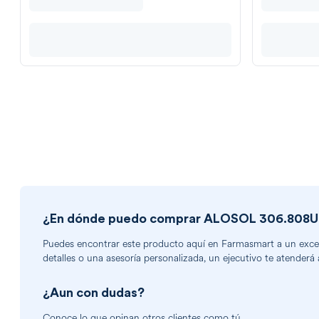
¿En dónde puedo comprar
ALOSOL 306.808UI
Puedes encontrar
este producto
aquí en Farmasmart a un excele
detalles o una asesoría personalizada, un ejecutivo te atenderá 
¿Aun con dudas?
Conoce lo que opinan otros clientes como tú