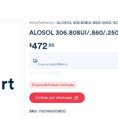
Inicio
Farmacia
ALOSOL 306.808UI/.860/.250G .SO
ALOSOL 306.808UI/.860/.250
472
$
472.50
$
.
50
Envío a todo México
Disponibilidad Limitada
Cotizar por whatsapp
SKU:
7501165001800