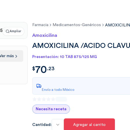
Farmacia
Medicamentos-Genéricos
AMOXICILIN
Ampliar
Amoxicilina
AMOXICILINA /ACIDO CLAVU
Ver más
Presentación: 10 TAB 875/125 MG
70
$
70.2300
$
.
23
Envío a todo México
Necesita receta
Cantidad:
Agregar al carrito