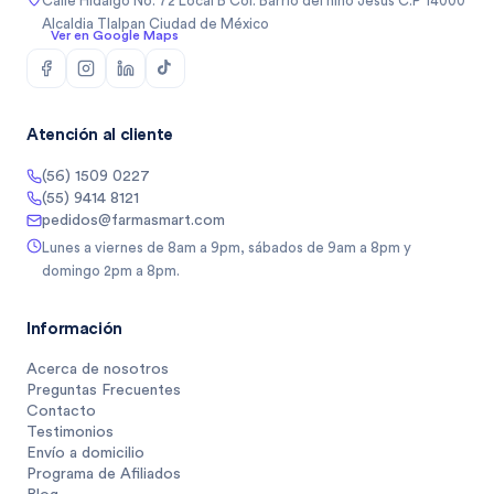
Calle Hidalgo No. 72 Local B Col. Barrio del niño Jesus C.P 14000
Alcaldia Tlalpan Ciudad de México
Ver en Google Maps
Atención al cliente
(56) 1509 0227
(55) 9414 8121
pedidos@farmasmart.com
Lunes a viernes de 8am a 9pm, sábados de 9am a 8pm y
domingo 2pm a 8pm.
Información
Acerca de nosotros
Preguntas Frecuentes
Contacto
Testimonios
Envío a domicilio
Programa de Afiliados