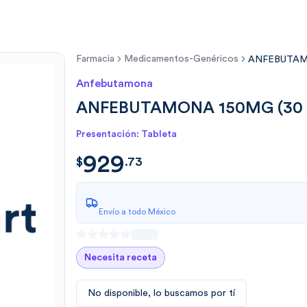
Farmacia
Medicamentos-Genéricos
ANFEBUTAMO
Anfebutamona
ANFEBUTAMONA 150MG (30 .
Presentación: Tableta
929
$
929.73
$
.
73
Envío a todo México
Necesita receta
No disponible, lo buscamos por tí