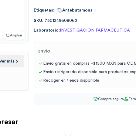
Etiquetas:
Anfebutamona
SKU:
7501249608062
Laboratorio:
INVESTIGACION FARMACEUTICA
Ampliar
ENVÍO
Ver más
Envío gratis en compras +$1500 MXN para CDM
Envío refrigerado disponible para productos es
Recoger en tienda disponible
Compra segura
Farm
eresar