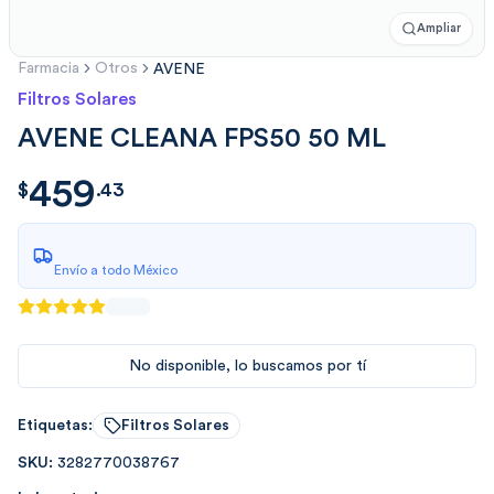
Ampliar
Farmacia
Otros
AVENE
Filtros Solares
AVENE CLEANA FPS50 50 ML
459
$
459.4382022
$
.
43
Envío a todo México
No disponible, lo buscamos por tí
Etiquetas:
Filtros Solares
SKU:
3282770038767