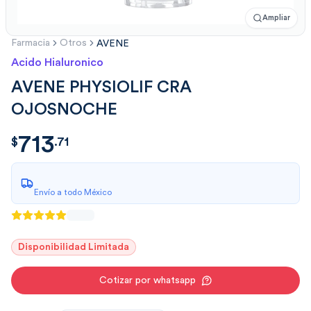
Ampliar
Farmacia
Otros
AVENE
Acido Hialuronico
AVENE PHYSIOLIF CRA
OJOSNOCHE
713
$
713.712809
$
.
71
Envío a todo México
Disponibilidad Limitada
Cotizar por whatsapp