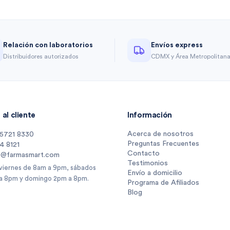
Relación con laboratorios
Envíos express
Distribuidores autorizados
CDMX y Área Metropolitan
al cliente
Información
Acerca de nosotros
 5721 8330
Preguntas Frecuentes
14 8121
Contacto
s@farmasmart.com
Testimonios
 viernes de 8am a 9pm, sábados
Envío a domicilio
a 8pm y domingo 2pm a 8pm.
Programa de Afiliados
Blog