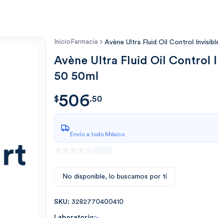
Inicio
Farmacia
Avène Ultra Fluid Oil Control Invisi
Avène Ultra Fluid Oil Control I
50 50ml
506
$
506.50
$
.
50
Envío a todo México
No disponible, lo buscamos por tí
SKU:
3282770400410
Laboratorio:
-