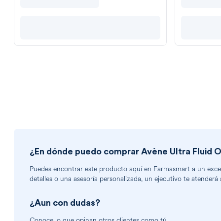
¿En dónde puedo comprar
Avène Ultra Fluid O
Puedes encontrar
este producto
aquí en Farmasmart a un excele
detalles o una asesoría personalizada, un ejecutivo te atenderá 
¿Aun con dudas?
Conoce lo que opinan otros clientes como tú