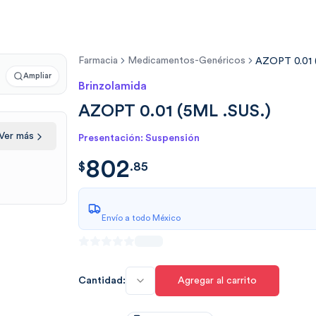
Farmacia
Medicamentos-Genéricos
AZOPT 0.01 (
Ampliar
Brinzolamida
AZOPT 0.01 (5ML .SUS.)
Ver más
Presentación: Suspensión
802
$
802.8537
$
.
85
Envío a todo México
Cantidad:
Agregar al carrito