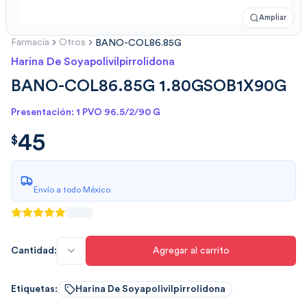
Ampliar
Farmacia
Otros
BANO-COL86.85G
Harina De Soyapolivilpirrolidona
BANO-COL86.85G 1.80GSOB1X90G
Presentación: 1 PVO 96.5/2/90 G
45
$
45.00
$
Envío a todo México
Cantidad:
Agregar al carrito
Etiquetas:
Harina De Soyapolivilpirrolidona