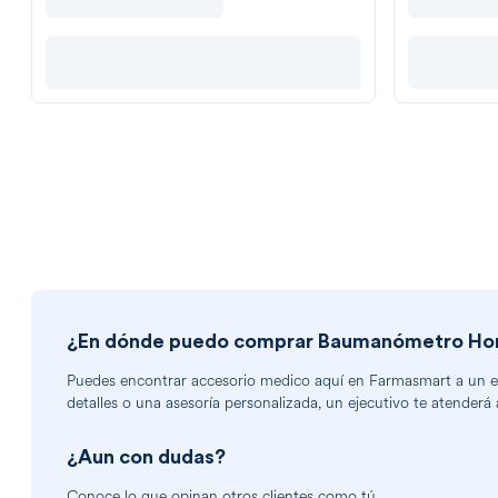
¿En dónde puedo comprar
Baumanómetro Hom
Puedes encontrar
accesorio medico
aquí en Farmasmart a un exc
detalles o una asesoría personalizada, un ejecutivo te atenderá 
¿Aun con dudas?
Conoce lo que opinan otros clientes como tú