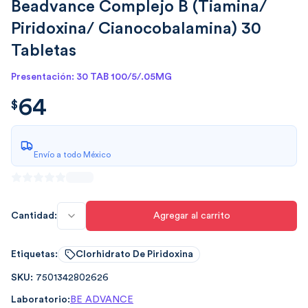
Beadvance Complejo B (Tiamina/
Piridoxina/ Cianocobalamina) 30
Tabletas
Presentación: 30 TAB 100/5/.05MG
64
$
64.00
$
Envío a todo México
Cantidad:
Agregar al carrito
Etiquetas:
Clorhidrato De Piridoxina
SKU:
7501342802626
Laboratorio:
BE ADVANCE