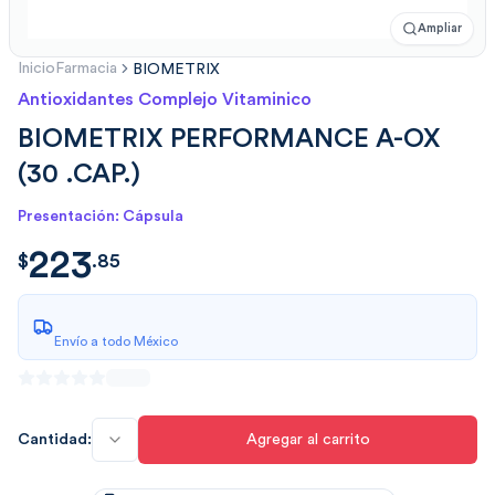
Ampliar
Inicio
Farmacia
BIOMETRIX
Antioxidantes Complejo Vitaminico
BIOMETRIX PERFORMANCE A-OX
(30 .CAP.)
Presentación: Cápsula
223
$
223.858424
$
.
85
Envío a todo México
Cantidad:
Agregar al carrito