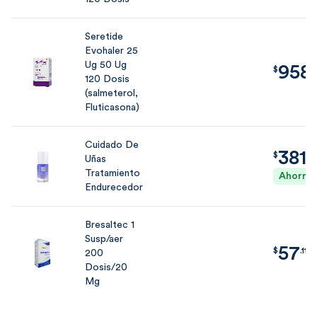
Seretide
Evohaler 25
Ug 50 Ug
958
$
958.62
$
.
120 Dosis
(salmeterol,
Fluticasona)
Cuidado De
381
$
381.65
$
.
6
Uñas
Tratamiento
Ahorras
Endurecedor
Bresaltec 1
Susp/aer
57
$
57.11
$
.
11
200
Dosis/20
Mg