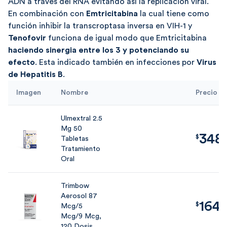
ADN a través del RNA evitando así la replicación viral.
En combinación con
Emtricitabina
la cual tiene como
función inhibir la transcroptasa inversa en VIH-1 y
Tenofovir
funciona de igual modo que Emtricitabina
haciendo sinergia entre los 3 y potenciando su
efecto
. Esta indicado también en infecciones por
Virus
de Hepatitis B
.
Imagen
Nombre
Precio
Ulmextral 2.5
Mg 50
348
$
348.00
$
Tabletas
$
Tratamiento
Oral
Trimbow
Aerosol 87
164
$
1640.00
$
Mcg/5
Mcg/9 Mcg,
120 Dosis