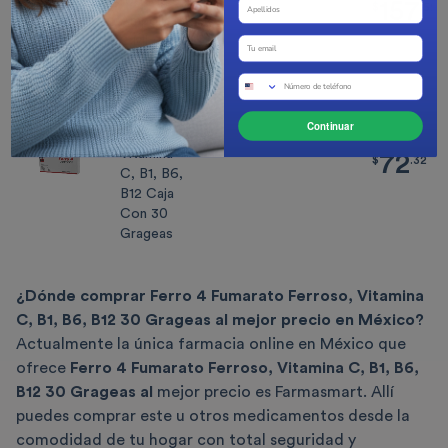
100 Mg 3
157
$
157.59
$
.
59
Ampolleta
2 Ml
Ferro 4
Fumarato
Continuar
Ferroso,
Vitamina
72
$
72.32
$
.
32
C, B1, B6,
B12 Caja
Con 30
Grageas
¿Dónde comprar Ferro 4 Fumarato Ferroso, Vitamina
C, B1, B6, B12 30 Grageas al mejor precio en México?
Actualmente la única farmacia online en México que
ofrece
Ferro 4 Fumarato Ferroso, Vitamina C, B1, B6,
B12 30 Grageas al
mejor precio es Farmasmart. Allí
puedes comprar este u otros medicamentos desde la
comodidad de tu hogar con total seguridad y