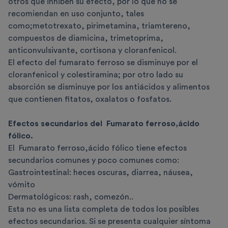
otros que inhiben su efecto, por lo que no se
recomiendan en uso conjunto, tales
como;metotrexato, pirimetamina, triamtereno,
compuestos de diamicina, trimetoprima,
anticonvulsivante, cortisona y cloranfenicol.
El efecto del fumarato ferroso se disminuye por el
cloranfenicol y colestiramina; por otro lado su
absorción se disminuye por los antiácidos y alimentos
que contienen fitatos, oxalatos o fosfatos.
Efectos secundarios del
Fumarato ferroso,ácido
fólico
.
El
Fumarato ferroso,ácido fólico tiene efectos
secundarios comunes y poco comunes como:
Gastrointestinal: heces oscuras, diarrea, náusea,
vómito
Dermatológicos: rash, comezón..
Esta no es una lista completa de todos los posibles
efectos secundarios. Si se presenta cualquier síntoma