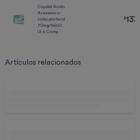
Cuyulid Acido
Acexamico-
133
$
1334.0
$
colecalciferol
70mg/5600
Ui 4 Comp
Artículos relacionados