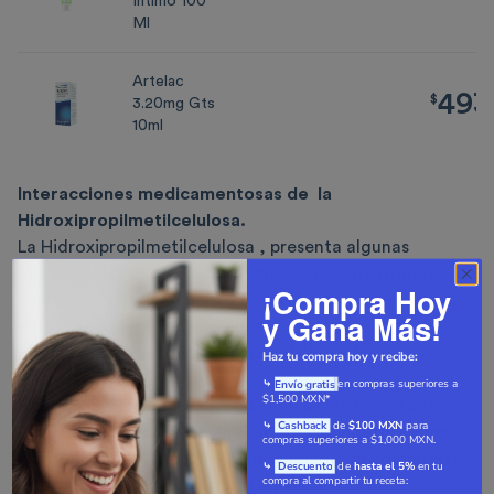
Íntimo 100
Ml
Artelac
493
$
493.88
$
.
3.20mg Gts
10ml
Interacciones medicamentosas de
la
Hidroxipropilmetilcelulosa
.
La Hidroxipropilmetilcelulosa , presenta algunas
advertencias de tipo neurológicas, que ameritan su
¡Compra Hoy
vigilancia, ya que
debido a efectos adversos en la
y Gana Más!
visión, se recomienda
manejar o usar maquinaria
pesada
hasta que desaparezcan dichos efectos
Haz tu compra hoy y recibe:
visuales.
en compras superiores a
⤷
Envío gratis
​
$1,500 MXN*
No hay otra interacción medicamentosa reportada.
⤷
de
$100 MXN
para
Cashback
Contraindicaciones de
la Hidroxipropilmetilcelulosa
.
compras superiores a $1,000 MXN.
Contraindicada en la hipersensibilidad a su compuesto.
⤷
de
hasta el 5%
en tu
Descuento
compra al compartir tu receta:
Interacciones en el embarazo y lactancia de la