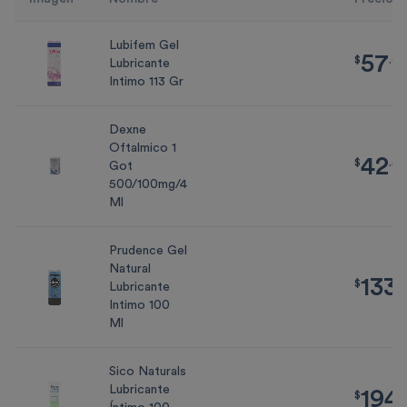
Lubifem Gel
57
$
57.63
$
.
63
Lubricante
Intimo 113 Gr
Dexne
Oftalmico 1
42
$
42.56
$
.
56
Got
500/100mg/4
Ml
Prudence Gel
Natural
133
$
133.34
$
.
3
Lubricante
Intimo 100
Ml
Sico Naturals
Lubricante
194
$
194.52
$
.