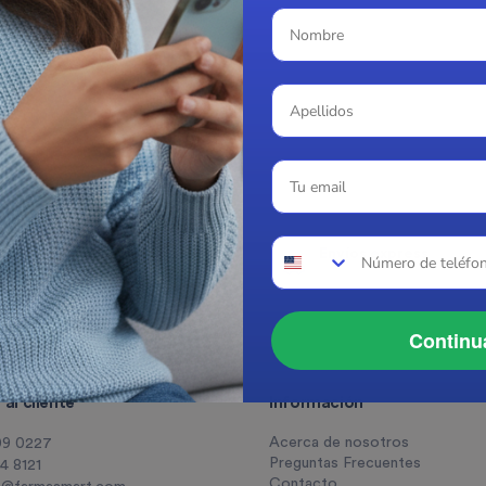
Relación con laboratorios
Envíos express
Distribuidores autorizados
CDMX y Área Metropolitan
Continu
al cliente
Información
Acerca de nosotros
09 0227
Preguntas Frecuentes
14 8121
Contacto