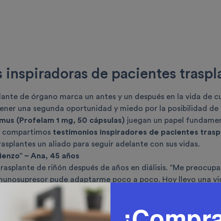
s inspiradoras de pacientes trasp
plante de órgano marca un antes y un después en la vida de 
tener una segunda oportunidad y miedo por la posibilidad d
imus (Profelam 1 mg, 50 cápsulas)
juegan un papel fundamen
lo compartimos
testimonios inspiradores de pacientes tras
rasplantes
un aliado para seguir adelante con sus vidas.
enzo” – Ana, 45 años
trasplante de riñón después de años en diálisis. “Me preocup
unosupresor pude adaptarme poco a poco. Hoy llevo una vida 
 con energía” – Ely, 52 años
¡Compr
nte de hígado, Ely temía que su vida cambiara para siempre. 
 tacrolimus. Me costó al inicio con los chequeos frecuentes