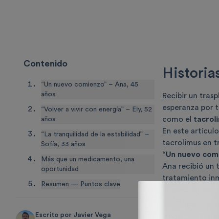
Contenido
Historia
“Un nuevo comienzo” – Ana, 45
años
Recibir un tras
esperanza por 
“Volver a vivir con energía” – Ely, 52
como el
tacrol
años
En este artícu
“La tranquilidad de la estabilidad” –
tacrolimus en t
Sofía, 33 años
“Un nuevo comi
Más que un medicamento, una
Ana recibió un 
oportunidad
tratamiento inm
Resumen — Puntos clave
“Volver a vivir
Tras un traspla
Escrito por
Javier Vega
importancia del