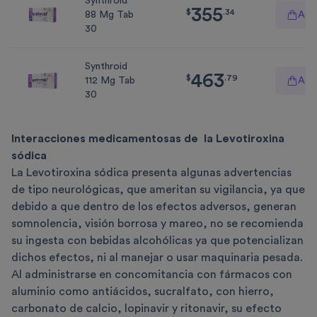
Synthroid
355
$
355.34
$
.
34
88 Mg Tab
Agre
30
Synthroid
463
$
463.79
$
.
79
112 Mg Tab
Agre
30
Interacciones medicamentosas de
la Levotiroxina
sódica
La Levotiroxina sódica presenta algunas advertencias
de tipo neurológicas, que ameritan su vigilancia, ya que
debido a que dentro de los efectos adversos, generan
somnolencia, visión borrosa y mareo, no se recomienda
su ingesta con bebidas alcohólicas ya que potencializan
dichos efectos, ni al manejar o usar maquinaria pesada.
Al administrarse en concomitancia con fármacos con
aluminio como antiácidos, sucralfato, con hierro,
carbonato de calcio, lopinavir y ritonavir, su efecto