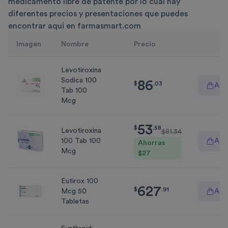
medicamento libre de patente por lo cual hay
diferentes precios y presentaciones que puedes
encontrar aqui en farmasmart.com
Imagen
Nombre
Precio
Levotiroxina
Sodica 100
86
$
86.03
$
.
03
Agre
Tab 100
Mcg
53
$
53.58
$
.
58
Levotiroxina
$
81.34
100 Tab 100
Agre
Ahorras
Mcg
$
27
Eutirox 100
627
$
627.91
$
.
91
Mcg 50
Agre
Tabletas