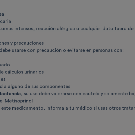
ea
caria
ntomas intensos, reacción alérgica o cualquier dato fuera de 
ones y precauciones
 debe usarse con precaución o evitarse en personas con:
evado
 cálculos urinarios
les
dad a alguno de sus componentes
lactancia
, su uso debe valorarse con cautela y solamente ba
el Metisoprinol
este medicamento, informa a tu médico si usas otros tratam