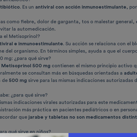
tibiótico
. Es un
antiviral con acción inmunoestimulante
, po
mas como fiebre, dolor de garganta, tos o malestar general, 
vitar la automedicación.
 el Metisoprinol?
tiviral e inmunoestimulante
. Su acción se relaciona con el bl
e del organismo. En términos simples, ayuda a que el cuerpo 
0 mg: ¿para qué sirve?
e Metisoprinol 500 mg
contienen el mismo principio activo 
eralmente se consultan más en búsquedas orientadas a
adult
n de
500 mg
sirve para las mismas indicaciones autorizadas
rabe: ¿para qué sirve?
mismas indicaciones virales autorizadas para este medicament
stración más práctica en pacientes pediátricos o en personas
recordar que
jarabe y tabletas no son medicamentos distin
ara qué sirve en niños?