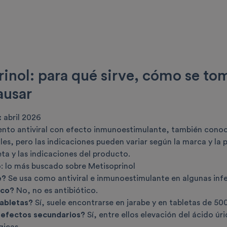
inol: para qué sirve, cómo se to
ausar
:
abril 2026
to antiviral con efecto inmunoestimulante, también conocid
ales, pero las indicaciones pueden variar según la marca y la
eta y las indicaciones del producto.
: lo más buscado sobre Metisoprinol
e?
Se usa como antiviral e inmunoestimulante en algunas infe
ico?
No, no es antibiótico.
tabletas?
Sí, suele encontrarse en jarabe y en tabletas de 50
 efectos secundarios?
Sí, entre ellos elevación del ácido úr