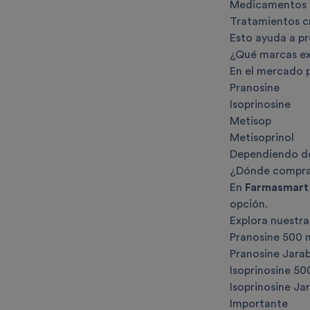
Medicamentos 
Tratamientos c
Esto ayuda a pr
¿Qué marcas ex
En el mercado p
Pranosine
Isoprinosine
Metisop
Metisoprinol
Dependiendo de
¿Dónde comprar
En
Farmasmart
opción.
Explora nuestra
Pranosine 500 
Pranosine Jara
Isoprinosine 50
Isoprinosine J
Importante