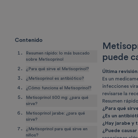
Contenido
Metisopr
Resumen rápido: lo más buscado
puede c
sobre Metisoprinol
¿Para qué sirve el Metisoprinol?
Última revisión
¿Metisoprinol es antibiótico?
Es un medicamen
infecciones vir
¿Cómo funciona el Metisoprinol?
revisarse la rec
Metisoprinol 500 mg: ¿para qué
Resumen rápido
sirve?
¿Para qué sirv
Metisoprinol jarabe: ¿para qué
¿Es un antibiót
sirve?
¿Hay jarabe y 
¿Metisoprinol para qué sirve en
¿Puede causar
niños?