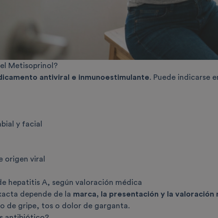
 el Metisoprinol?
icamento antiviral e inmunoestimulante
. Puede indicarse e
bial y facial
e origen viral
e hepatitis A, según valoración médica
exacta depende de la
marca, la presentación y la valoración
o de gripe, tos o dolor de garganta.
s antibiótico?