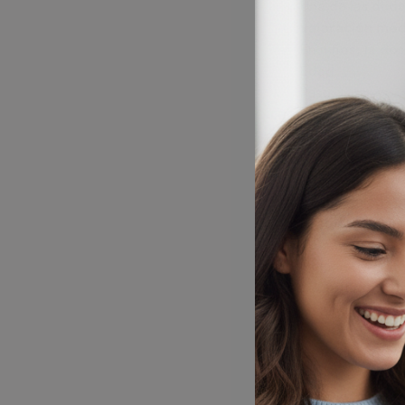
Una de las duda
valoración méd
En niños, la do
Edad
Peso
Diagnóstico
Presentación ut
No se recomien
¿Cómo se toma 
Se administra p
Recomendacion
Tomarlo exact
No ajustar la d
No triturar ni m
En niños, usar l
¿Cada cuánto s
La frecuencia 
durante el día, 
Si olvidas una 