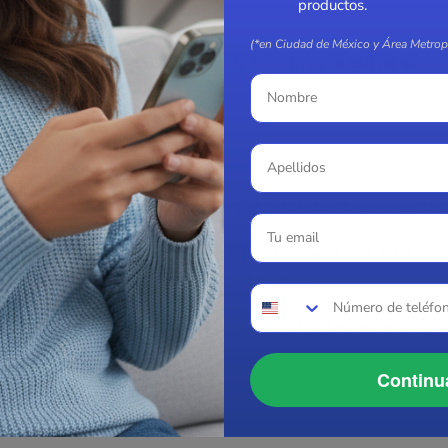
productos.
 tarda en hacer efecto?
(*en Ciudad de México y Área Metropo
 puede absorberse relativamente rápido, pero eso
no signif
 nota alivio depende de:
ción viral
l cuadro
ue se inició el tratamiento
dividual del paciente
oría o los síntomas empeoran, es importante acudir a valora
o se toma?
 tratamiento también debe ser indicada por el médico. En mu
derse ni prolongarse por cuenta propia
.
arios
 medicamento, el Metisoprinol puede causar efectos secunda
ido úrico
Continu
acal
a