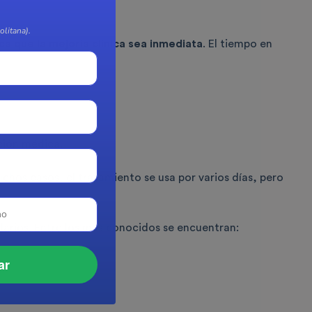
litana).
ica que la mejoría clínica sea inmediata
. El tiempo en
ción médica.
chos casos, el tratamiento se usa por varios días, pero
rios. Entre los más conocidos se encuentran:
ar