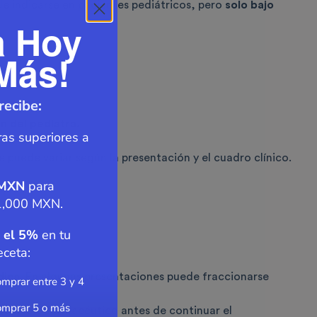
ede indicarse en pacientes pediátricos, pero
solo bajo
a Hoy
Más!
recibe:
n del pediatra.
as superiores a
 puede variar según la presentación y el cuadro clínico.
 MXN
para
1,000 MXN.
 el 5%
en tu
eceta:
dica
. En algunas presentaciones puede fraccionarse
mprar entre 3 y 4
omprar 5 o más
u médico o farmacéutico antes de continuar el