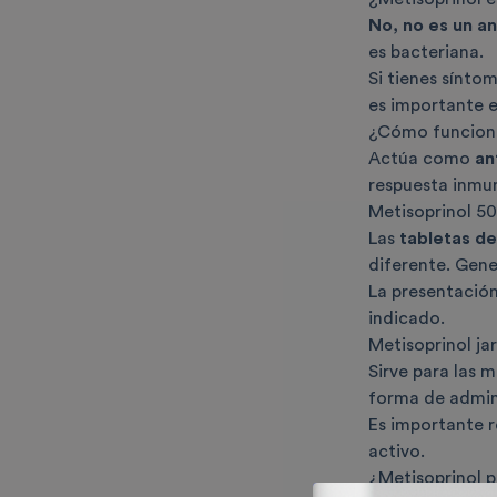
No, n
o es un an
es bacteriana.
Si tienes sínto
es importante e
¿Cómo funciona
Actúa como
an
respuesta inmun
Metisoprinol 50
Las
tabletas d
diferente. Gen
La presentació
indicado.
Metisoprinol ja
Sirve para las 
forma de admini
Es importante 
activo.
¿Metisoprinol p