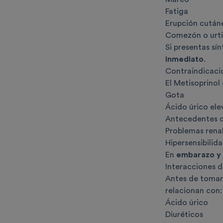
Fatiga
Erupción cután
Comezón o urti
Si presentas sí
inmediato
.
Contraindicaci
El Metisoprinol
Gota
Ácido úrico el
Antecedentes de
Problemas rena
Hipersensibili
En
embarazo y 
Interacciones d
Antes de tomar 
relacionan con:
Ácido úrico
Diuréticos