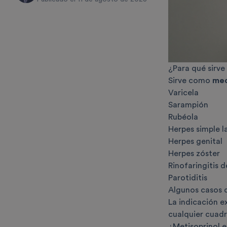
¿Para qué sirve
Sirve como
med
Varicela
Sarampión
Rubéola
Herpes simple la
Herpes genital
Herpes zóster
Rinofaringitis d
Parotiditis
Algunos casos d
La indicación 
cualquier cuadr
¿Metisoprinol e