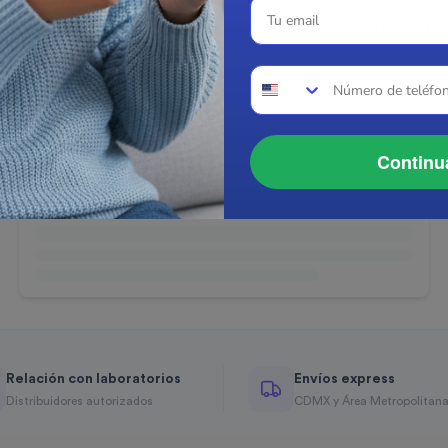
r Salbutamol/Bromuro de ipratropio?
 única farmacia online en México que ofrece
Salbutamol/Br
 este u otros medicamentos desde la comodidad de tu hogar 
ue cuenta con autorización de Cofepris para la venta de me
Continu
Relación con laboratorios
Envíos express
Distribuidores autorizados
CDMX y Área Metropolitan