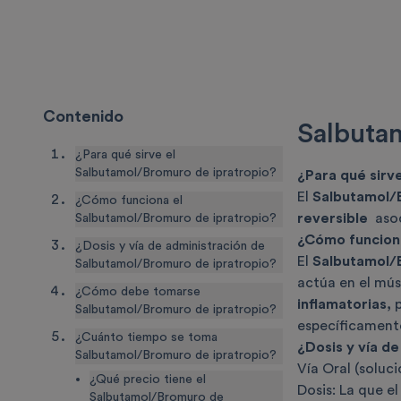
Contenido
Salbuta
¿Para qué sirve el
Salbutamol/Bromuro de ipratropio?
¿Para qué sirv
El
Salbutamol/
¿Cómo funciona el
reversible
aso
Salbutamol/Bromuro de ipratropio?
¿Cómo funciona
¿Dosis y vía de administración de
El
Salbutamol/
Salbutamol/Bromuro de ipratropio?
actúa en el mús
¿Cómo debe tomarse
inflamatorias,
p
Salbutamol/Bromuro de ipratropio?
específicamente
¿Cuánto tiempo se toma
¿Dosis y vía d
Salbutamol/Bromuro de ipratropio?
Vía Oral (soluci
¿Qué precio tiene el
Dosis: La que e
Salbutamol/Bromuro de