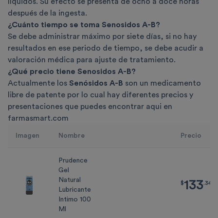
líquidos. Su efecto se presenta de ocho a doce horas
después de la ingesta.
¿Cuánto tiempo se toma Senosidos A-B?
Se debe administrar máximo por siete días, si no hay
resultados en ese periodo de tiempo, se debe acudir a
valoración médica para ajuste de tratamiento.
¿Qué precio tiene Senosidos A-B?
Actualmente los
Senósidos A-B
son un medicamento
libre de patente por lo cual hay diferentes precios y
presentaciones que puedes encontrar aqui en
farmasmart.com
Imagen
Nombre
Precio
Prudence
Gel
Natural
133
$
133.34
$
.
34
Lubricante
Intimo 100
Ml