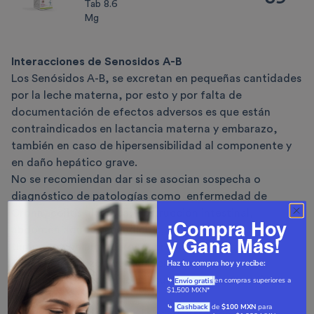
Tab 8.6
Mg
Interacciones de
Senosidos A-B
Los Senósidos A-B, se excretan en pequeñas cantidades
por la leche materna, por esto y por falta de
documentación de efectos adversos es que están
contraindicados en lactancia materna y embarazo,
también en caso de hipersensibilidad al componente y
en daño hepático grave.
No se recomiendan dar si se asocian sospecha o
diagnóstico de patologías como
enfermedad de
Crohn, colitis ulcerosa, obstrucción intestinal,
¡Compra Hoy
abdomen agudo, apendicitis, hemorragias, así como
y Gana Más!
tampoco con amiodarona, bretilio, disopiramida,
sotalol, astemizol, bepridil, eritromicina IV,
Haz tu compra hoy y recibe:
halofantrina, pentamidina, sultoprida, terfenadina,
en compras superiores a
⤷
Envío gratis
​
$1,500 MXN*
vincamina.
⤷
de
$100 MXN
para
Cashback
Aumenta la toxicidad en la administración