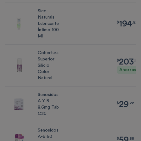
Sico
Naturals
194
$
194.52
$
.
52
Lubricante
Íntimo 100
Ml
Cobertura
Superior
203
$
203.15
$
.
15
$
Silicio
Ahorras $
Color
Natural
Senosidos
A Y B
29
$
29.22
$
.
22
8.6mg Tab
C20
Senosidos
A-b 60
59
$
59.88
$
.
88