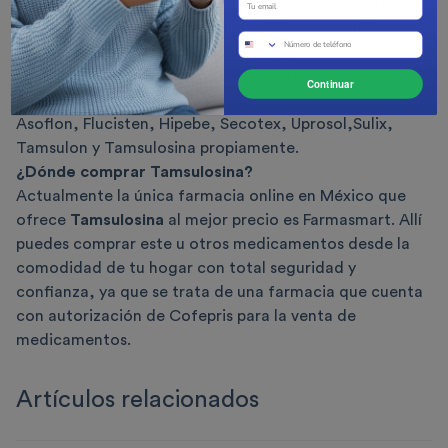
efectos secundarios. Si se presenta cualquier síntoma
llamativo o inusual, consulta al médico enseguida.
¿Qué marcas existen de Tamsulosina?
En el mercado existen diferentes marcas y
Continuar
presentaciones como:
Asoflon, Flucisten, Hipebe, Secotex, Uprosol,Sulix,
Tamsulon y Tamsulosina propiamente.
¿Dónde comprar Tamsulosina?
Actualmente la única farmacia online en México que
ofrece
Tamsulosina
al mejor precio es Farmasmart. Allí
puedes comprar este u otros medicamentos desde la
comodidad de tu hogar con total seguridad y
confianza, ya que se trata de una farmacia que cuenta
con autorización de Cofepris para la venta de
medicamentos.
Artículos relacionados