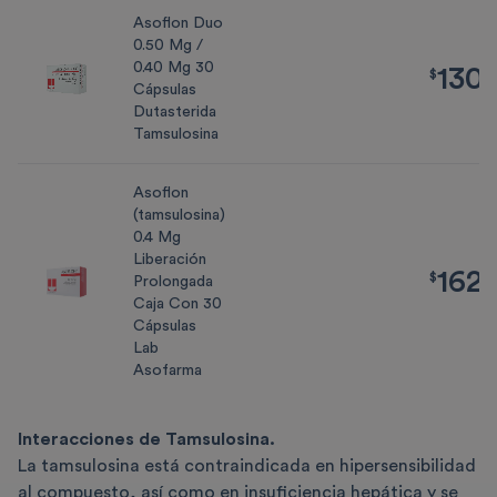
Asoflon Duo
0.50 Mg /
0.40 Mg 30
130
$
1302.70
$
Cápsulas
Dutasterida
Tamsulosina
Asoflon
(tamsulosina)
0.4 Mg
Liberación
162
$
1622.21
$
Prolongada
Caja Con 30
Cápsulas
Lab
Asofarma
Interacciones de
Tamsulosina
.
La tamsulosina está contraindicada en hipersensibilidad
al compuesto, así como en insuficiencia hepática y se