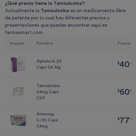
¿Qué precio tiene la Tamsulosina?
Actualmente la
Tamsulosina
es un medicamento libre
de patente por lo cual hay diferentes precios y
presentaciones que puedes encontrar aqui en
farmasmart.com
Imagen
Nombre
Precio
Alphalock 20
40
$
40.80
$
.
80
Caps 0.4 Mg
Tamsulosina
60
$
60.10
$
.
10
0.4mg Caps
C20
Amzuvag
77
$
77.82
$
.
82
C/30 Caps
0.4mg