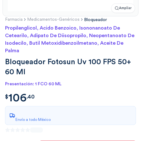
Ampliar
Farmacia
Medicamentos-Genéricos
Bloqueador
Propilenglicol, Acido Benzoico, Isononanoato De
Cetearilo, Adipato De Diisopropilo, Neopentanoato De
Isodecilo, Butil Metoxidibenzoilmetano, Aceite De
Palma
Bloqueador Fotosun Uv 100 FPS 50+
60 Ml
Presentación: 1 FCO 60 ML
106
$
106.40
$
.
40
Envío a todo México