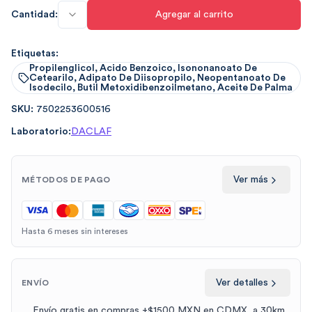
Cantidad:
Agregar al carrito
Etiquetas:
Propilenglicol, Acido Benzoico, Isononanoato De
Cetearilo, Adipato De Diisopropilo, Neopentanoato De
Isodecilo, Butil Metoxidibenzoilmetano, Aceite De Palma
SKU:
7502253600516
Laboratorio:
DACLAF
Ver más
MÉTODOS DE PAGO
Hasta 6 meses sin intereses
Ver detalles
ENVÍO
Envío gratis en compras +$1500 MXN en CDMX, a 30km